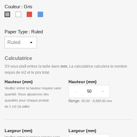
Couleur : Gris
Blanc
Rouge
Bleu
Gris
Paper Type : Ruled
Calculatrice
S'il vous plaît entrez la taille dans
mm
, La calculatrice calculera le nombre
requis de
m2
et le prix total.
Hauteur (mm)
Hauteur (mm)
Veuillez entrer la hauteur requise sans
-
+
quantité. Nous ajouterons des
quantités pour chaque produit
Range:
50.00
-
9,999.00 mm
de
1 m2 (la taille)
Largeur (mm)
Largeur (mm)
Veuillez entrer la largeur requise sans