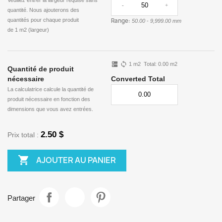
-
+
quantité. Nous ajouterons des
quantités pour chaque produit
Range:
50.00
-
9,999.00 mm
de
1 m2 (largeur)
dns
sync
1
m2
Total:
0.00
m2
Quantité de produit
nécessaire
Converted Total
La calculatrice calcule la quantité de
produit nécessaire en fonction des
dimensions que vous avez entrées.
2.50 $
Prix ​​total :

AJOUTER AU PANIER
Partager