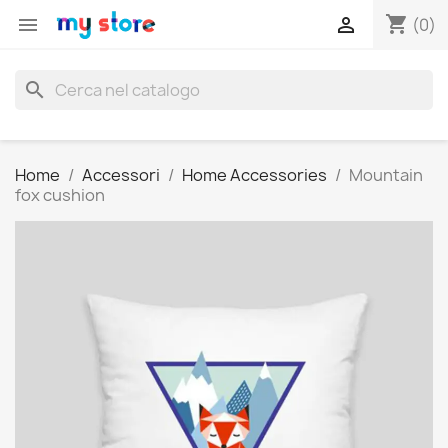
shopping_cart


(0)
search
Home
Accessori
Home Accessories
Mountain
fox cushion