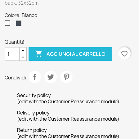
back. 32x32cm
Colore: Bianco
Nero
Bianco
Quantità

favorite_border
AGGIUNGI AL CARRELLO
Condividi
Security policy
(edit with the Customer Reassurance module)
Delivery policy
(edit with the Customer Reassurance module)
Return policy
(edit with the Customer Reassurance module)