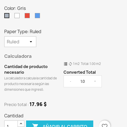
Color: Gris
Blanco
Rojo
Azul
Gris
Paper Type: Ruled
Calculadora
1
m2
Total:
1.00
m2
dns
sync
Cantidad de producto
necesario
Converted Total
La calculadora calcula la cantidad de
-
+
producto necesaria según las
dimensiones que ingresó.
17.96 $
Precio total :
Cantidad

favorite_border
AÑADIR AL CARRITO