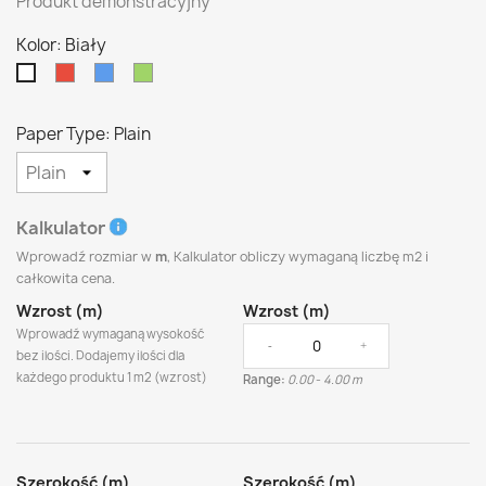
Produkt demonstracyjny
Kolor: Biały
Czerwony
Niebieski
Zielony
Biały
Paper Type: Plain
Kalkulator
Wprowadź rozmiar w
m
, Kalkulator obliczy wymaganą liczbę
m2
i
całkowita cena.
Wzrost (m)
Wzrost (m)
Wprowadź wymaganą wysokość
-
+
bez ilości. Dodajemy ilości dla
każdego produktu
1 m2 (wzrost)
Range:
0.00
-
4.00 m
Szerokość (m)
Szerokość (m)