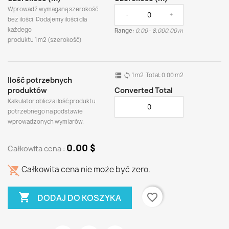
Wprowadź wymaganą szerokość
-
+
bez ilości. Dodajemy ilości dla
każdego
Range:
0.00
-
8,000.00 m
produktu
1 m2 (szerokość)
1
m2
Total:
0.00
m2
dns
sync
Ilość potrzebnych
produktów
Converted Total
Kalkulator oblicza ilość produktu
potrzebnego na podstawie
wprowadzonych wymiarów.
0.00 $
Całkowita cena :
remove_shopping_cart
Całkowita cena nie może być zero.

favorite_border
DODAJ DO KOSZYKA