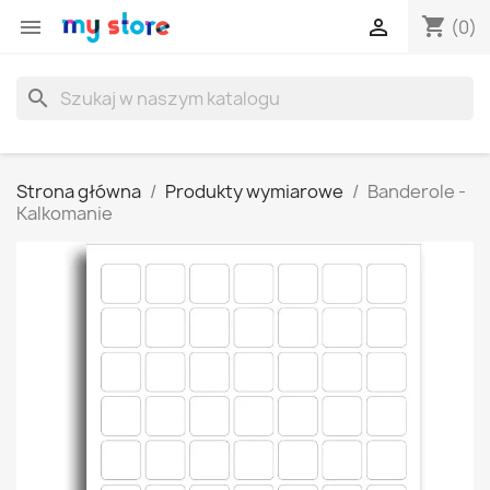
shopping_cart


(0)
search
Strona główna
Produkty wymiarowe
Banderole -
Kalkomanie